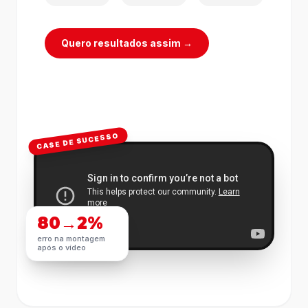
Quero resultados assim →
CASE DE SUCESSO
80→2%
erro na montagem
após o vídeo