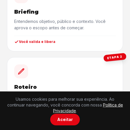
Briefing
Entendemos objetivo, público e contexto. Você
aprova o escopo antes de começar.
Você valida e libera
ETAPA 2
Roteiro
Texto pronto pra gravação. Você ajusta cada
Usamos cookies para melhorar sua experiência. Ao
parágrafo até ficar exatamente como precisa.
continuar navegando, você concorda com nossa
Política de
Privacidade
.
Você valida e libera
Aceitar